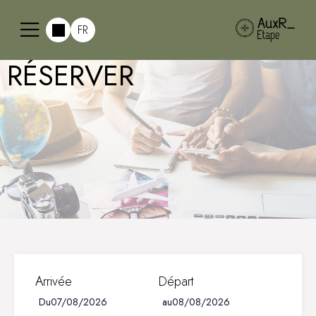
FR
RÉSERVER
Arrivée
Départ
Du
au