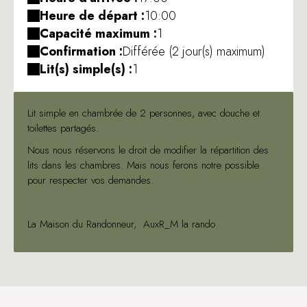
Heure de départ :
10:00
Capacité maximum :
1
Confirmation :
Différée (2 jour(s) maximum)
Lit(s) simple(s) :
1
Lit simple en chambrée de 2 personnes, avec douche et
toilettes partagés.
Nous nous réservons le droit de modifier la répartition des
lits dans les chambres. Mais nous ferons notre possible
pour respecter vos demandes.
La Maison du Randonneur, AuxR_M la rando