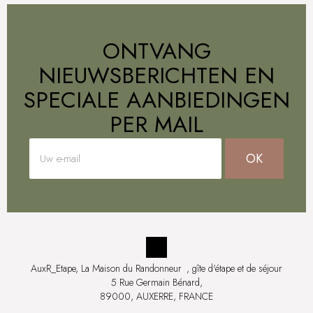
ONTVANG
NIEUWSBERICHTEN EN
SPECIALE AANBIEDINGEN
PER MAIL
OK
AuxR_Etape, La Maison du Randonneur
, gîte d'étape et de séjour
5 Rue Germain Bénard,
89000, AUXERRE, FRANCE