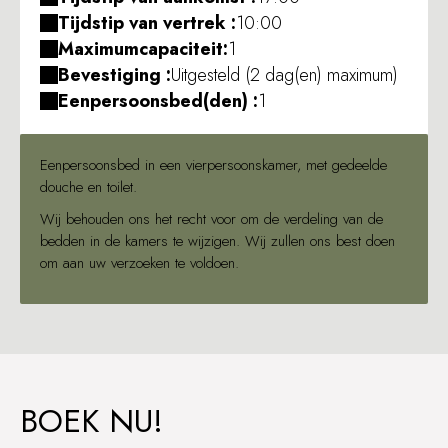
Tijdstip van vertrek :
10:00
Maximumcapaciteit:
1
Bevestiging :
Uitgesteld (2 dag(en) maximum)
Eenpersoonsbed(den) :
1
Eenpersoonsbed in een vierpersoonskamer, met gedeelde
douche en toilet.
Wij behouden ons het recht voor om de verdeling van de
bedden in de kamers te wijzigen. Wij zullen ons best doen
om aan uw verzoeken te voldoen.
BOEK NU!