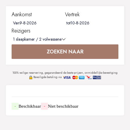
Aankomst
Vertrek
Van
tot
Reizigers
1
slaapkamer /
2
volwassene
ZOEKEN NAAR
100% veilige reservering, gegarandeerd de beste prijzen, onmiddellijke bevestiging
Beveiligde betaling via
Beschikbaar
Niet beschikbaar
-
-