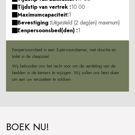
Tijdstip van vertrek :
10:00
Maximumcapaciteit:
1
Bevestiging :
Uitgesteld (2 dag(en) maximum)
Eenpersoonsbed(den) :
1
Eenpersoonsbed in een 3-persoonskamer, met douche en
toilet in de slaapzaal.
Wij behouden ons het recht voor om de verdeling van de
bedden in de kamers te wijzigen. Wij zullen ons best doen
om aan uw verzoeken te voldoen.
BOEK NU!