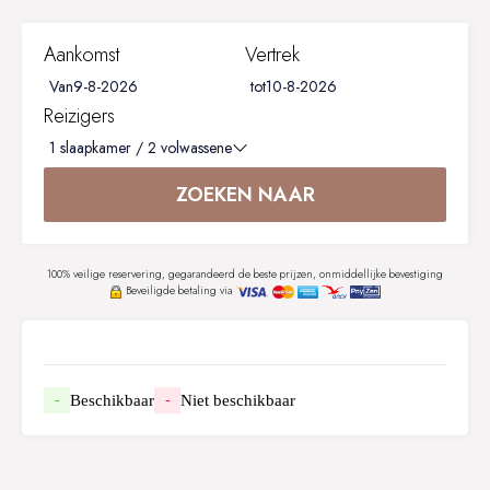
Aankomst
Vertrek
Van
tot
Reizigers
1
slaapkamer /
2
volwassene
ZOEKEN NAAR
100% veilige reservering, gegarandeerd de beste prijzen, onmiddellijke bevestiging
Beveiligde betaling via
Beschikbaar
Niet beschikbaar
-
-