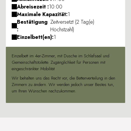
Abreisezeit :
10:00
Maximale Kapazität:
1
Bestätigung
Zeitversetzt (2 Tag(e)
:
Höchstzahl)
Einzelbett(en):
1
Einzelbett im 4er-Zimmer, mit Dusche im Schlafsaal und
Gemeinschaftstoilette. Zugänglichkeit für Personen mit
eingeschränkter Mobilität
Wir behalten uns das Recht vor, die Bettenverteilung in den
Zimmern zu ändern. Wir werden jedoch unser Bestes tun,
um Ihren Wünschen nachzukommen.